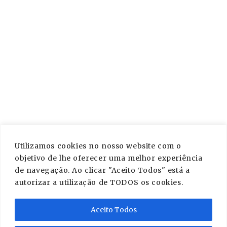
PÁGINAS
Sobre Nós
Serviços
Contactos
Blog
Política de Privacidade
Utilizamos cookies no nosso website com o
CONTACTOS
objetivo de lhe oferecer uma melhor experiência
de navegação. Ao clicar "Aceito Todos" está a
info@crocodilemessage.com
autorizar a utilização de TODOS os cookies.
Aceito Todos